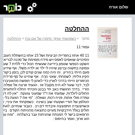
שלום אורח
ההחלטה
מתוך:
>
כשפגשתי אותךְ: סיפורן של אם ובת
>
ההחלטה
עמוד:11
11 40 אחוז בהפריית הביציות ושל 
הסיכויים שואפים לאפס ויש מידה מסוימת של סכנה לבריאותך,
השקט הנפשי שטמון בידיעה שעשיתי הכול כדי ללדת ? שעשית
עסוקה בתקווה וברצון שיהיו לי ילד או ילדה משלי, אף שידעת
פעם הייתי בהיריון . זה היה כמה שנים קודם לכן, בזמן ביקור ק
הקיץ גיליתי, לשמחתי, שאני הָרָה . אף שהיינו על סף פרידה,
הכיפורים הייתי בדרכי לארץ כדי לארגן לי חופשה מהאוניברסיט
לבד, דבר שעוד לא היה מקובל אז . הגעתי ארצה אל אפלה מ
הוריי . בדרך הרגשתי כאב חד בבטן והכרתי החלה להתערפל .
החולים ליולדות, שמעתי את ד"ר שמעוני צועקת : "אין לה דופ
עמדה מולי אחות, פניה רכות, ושאלה : "מי את ? הגעת בלי תיק 
הטלפון של הוריי ושקעתי שוב בשינה . כשפקחתי את עיניי, עמדו
וכשחצוצרה התפוצצה איבדתי דם רב . כעבור שנתיים, לאחר ניס
חולים בגלל הידבקויות מעיים כתוצאה מהניתוח הקודם . ביקשתי
הרופאים בישר לי המנתח שהניתוח עבר בהצלחה . "ומה עם הב
רגע ארוך, ואמר בהיסוס :