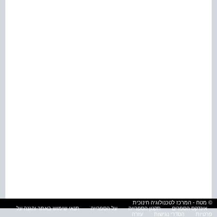
© מטח - המרכז לטכנולוגיה חינוכית
אינדקס הספרים
תקנון הספרייה
על הספרייה
תנאי שימוש באתר והגנה על
פרטיות
הסדרי נגישות
עזרה