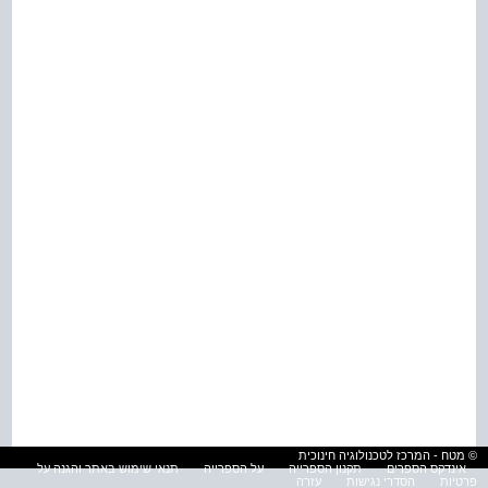
© מטח - המרכז לטכנולוגיה חינוכית
אינדקס הספרים
תקנון הספרייה
על הספרייה
תנאי שימוש באתר והגנה על
פרטיות
הסדרי נגישות
עזרה