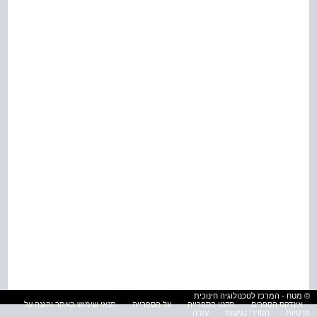
© מטח - המרכז לטכנולוגיה חינוכית
אינדקס הספרים
תקנון הספרייה
על הספרייה
תנאי שימוש באתר והגנה על
פרטיות
הסדרי נגישות
עזרה