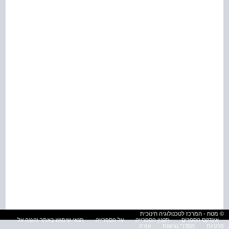
© מטח - המרכז לטכנולוגיה חינוכית
אינדקס הספרים
תקנון הספרייה
על הספרייה
תנאי שימוש באתר והגנה על
פרטיות
הסדרי נגישות
עזרה