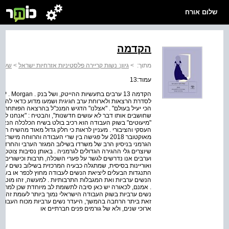
שלום אורח
הקדמה
מתוך:
>
גיוון: נשות קריירה פלסטיניות אזרחיות ישראל
>
שער ר
עמוד:13
לסדרת הרצאות ולארוחת ערב חגיגית ושמעו מדוע כדאי להן לעב
הכי יעיל בעולם" . "אצלנו" הדגיש המנכ"ל בהרצאה הפותחת, "ג
שחושבים אותו דבר לא עושים חדשנות", והבטיח : "אנחנו לגמר
"מיעוטים" בשוק העבודה הוא רכיב בולט בשיח הכלכלה הנאו 
העסקי והציבורי . מעניין לראות כי חלק גדול מאוד מהשיח הזה
מאוקטובר 2018 על פגישה בין שרי העבודה והרווחה
הגרמני בניסיון הרב של משרדו בשילוב המגזר הערבי והחרדי 
שיוצרים גלי ההגירה הגדולים לגרמניה . באותן נסיבות צוטט 
וערבים אנו נדרשים לגשר על פערי השכלה, תרבות וכישורים טכנ
ואוריינות בסיסית, שמתגלה כבעיה המרכזית בשילוב נשים ערב
הנשים ערביות ואת המגבלות התרבותיות . למעשה, זהו מוטיב 
. אמנם, לכאורה יש כאן סיבה לתשומת לב מיוחדת שכן למרות
נשים ערביות בשוק העבודה הישראלי נמוך ביותר לעומת זה של
זאת ביתר הרחבה בהמשך, היעדר נשים ערביות מכוח העבודה 
ארוכי שנים, ולא של גורמים פנים חברתיים או