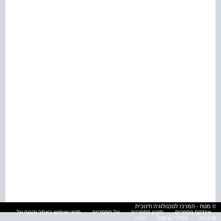
© מטח - המרכז לטכנולוגיה חינוכית
אינדקס הספרים
תקנון הספרייה
על הספרייה
תנאי שימוש באתר והגנה על
פרטיות
הסדרי נגישות
עזרה