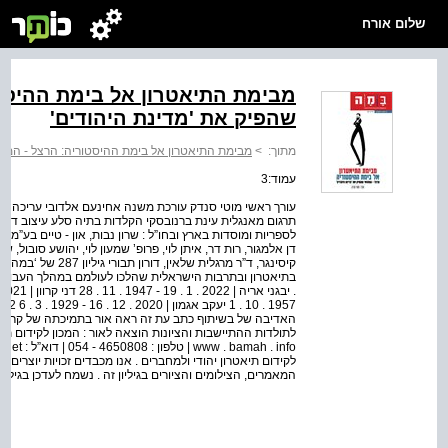
שלום אורח
מבימת התיאטרון אל בימת ההיסט
שהפיק את 'מדינת היהודים'
מתוך:
>
מבימת התיאטרון אל בימת ההיסטוריה: הרצל - המחז
עמוד:3
עורך ראשי מוטי סנדק עורכת משנה אחינעם אלדובי עריכה לשו
תרגום מאנגלית עינת ברנובסקי הקלדות בתיה סלע עיצוב דרור 
דן אלמגור, רות דר, איתן לוי, פרופ’ שמעון לוי, יהושע סובול, שמ
קיסינגר, ד”ר מרגלית ש
בתיאטרון ובתרבות הישראלית שהלכו לעולמם במהלך העבודה על
האדיבה של בשיתוף כתב עת זה ראה אור בתמיכתה של קרן בן
לקידום תיאטרון יהודי ולמחברים . אנו מכבדים זכויות יוצרים
המאמרים, הצילומים והציורים בגיליון זה . נשמח לעדכן בגיליו