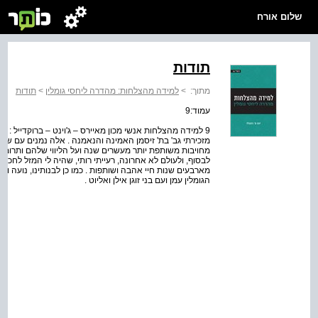
שלום אורח
תודות
מתוך:
>
למידה מהצלחות: מהדרה ליחסי גומלין
>
תודות
עמוד:9
9 למידה מהצלחות אנשי מכון מאיירס – ג'וינט – ברוקדייל : מ
מזכירתי גב' בת' זיסמן האמינה והנאמנה . אלה נמנים עם שותפ
מחויבות משותפת יותר מעשרים שנה ועל הליווי שלהם ותרומתם
מארבעים שנות חיי אהבה ושותפות . כמו כן לבנותינו, נועה ויעל
הגומלין עמן ועם בני זוגן אילן ואליוט .