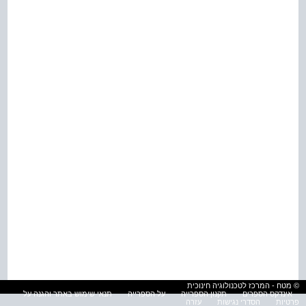
© מטח - המרכז לטכנולוגיה חינוכית
אינדקס הספרים
תקנון הספרייה
על הספרייה
תנאי שימוש באתר והגנה על
פרטיות
הסדרי נגישות
עזרה