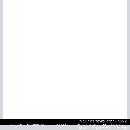
© מטח - המרכז לטכנולוגיה חינוכית
אינדקס הספרים
תקנון הספרייה
על הספרייה
תנאי שימוש באתר והגנה על
פרטיות
הסדרי נגישות
עזרה