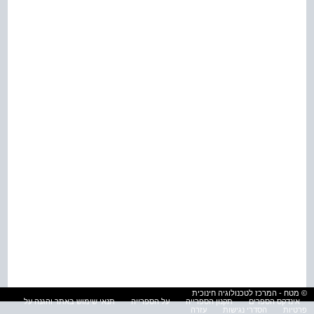
© מטח - המרכז לטכנולוגיה חינוכית
אינדקס הספרים
תקנון הספרייה
על הספרייה
תנאי שימוש באתר והגנה על
פרטיות
הסדרי נגישות
עזרה