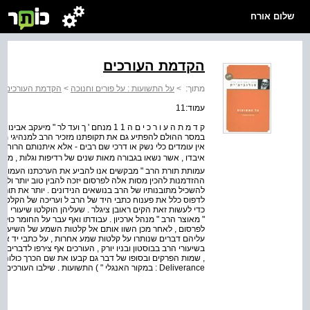
שלום אורח
הקדמת העורכים
מתוך:
>
על התשועות : על פורים וחנוכה
>
הקדמת העורכים
עמוד:11
ק ד מ ת ה ע ו ר כ י ם ה 1 1 מנחם ' ך ועד לר 
במסר ההולם להפתיע גם את תקופתנו מזכיר הרב למנהיגי מדי
אין עומדים כלי נשק או דרכי שם רבים - אלא איתנותם הרוחנית
איבדו , אשר נשאו בגבורה מאות שנים של רדיפות וגלות , מספ
עמותת תורת הרב " מבקשים אנו להביע את הערכתנו העמוקה ל
ההזדמנות להכין מסות אלה לפרסום יזכה להבין טוב יותר ולהער
להשכיל מתובנותיו של הרב בנושאים הנידונים . יותר את תור
לדפוס כלל את פענוח כתבי היד של הרב ל ועריכה של הקלטות 
כדי לעשות זאת הקים ראובן ציגלר . שעליהן הוקלטו שיעורי הרב
" מאוצר הרב " מנהל ארכיון . עבודתו ואף עבר על החומר כולו ב
לפרסום , לאחר מכן השוו אותם אל קלטות השמע של השיעורים
עליהם דברים שנותרו על קלטות שמע אחרות , על כתבי יד אלו
בשיעורי הרב בבוסטון ובניו יורק , העורכים אף צירפו לדברים 
Deliverance : במקור האנגלי " ) התשועות . שילבו העורכים הפניות אל המקורות וכן הבהרות של מונחים שונים