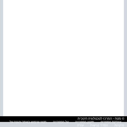
© מטח - המרכז לטכנולוגיה חינוכית
אינדקס הספרים
תקנון הספרייה
על הספרייה
תנאי שימוש באתר והגנה על
פרטיות
הסדרי נגישות
עזרה