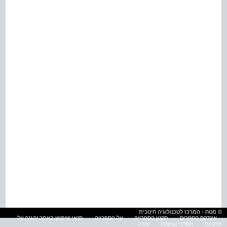
© מטח - המרכז לטכנולוגיה חינוכית
אינדקס הספרים
תקנון הספרייה
על הספרייה
תנאי שימוש באתר והגנה על
פרטיות
הסדרי נגישות
עזרה