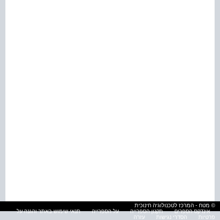
© מטח - המרכז לטכנולוגיה חינוכית
אינדקס הספרים
תקנון הספרייה
על הספרייה
תנאי שימוש באתר והגנה על
פרטיות
הסדרי נגישות
עזרה