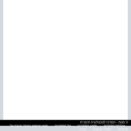
© מטח - המרכז לטכנולוגיה חינוכית
אינדקס הספרים
תקנון הספרייה
על הספרייה
תנאי שימוש באתר והגנה על
פרטיות
הסדרי נגישות
עזרה