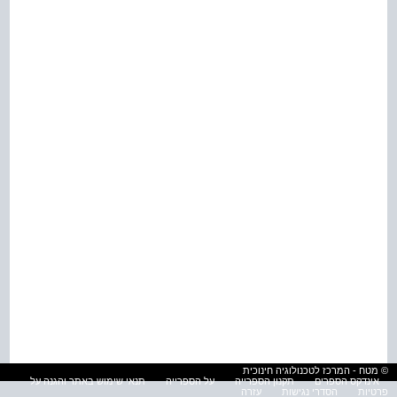
© מטח - המרכז לטכנולוגיה חינוכית
אינדקס הספרים
תקנון הספרייה
על הספרייה
תנאי שימוש באתר והגנה על
פרטיות
הסדרי נגישות
עזרה