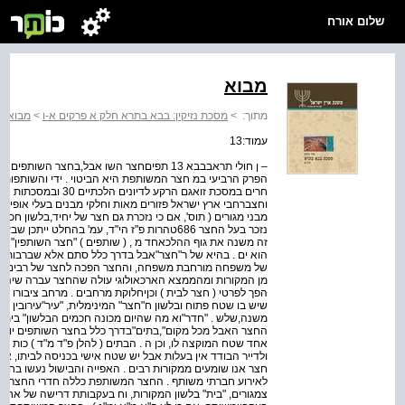
שלום אורח
מבוא
מתוך:
>
מסכת נזיקין: בבא בתרא חלק א פרקים א-ו
>
מבוא
עמוד:13
– ן חולי תראבבבא 13 תפיםחצר השו אבל,בחצר ה
חרים במסכת זואגם הרקע
וחצברחבי ארץ ישראל פזורים מאות וחלקי מבנים בעלי אופי אח
זה משנה את גוף ההלכאחד מ , ( שותפים ) "חצר השותפין"או 
הוא ים . בהיא של ר"חצר"אבל בדרך כלל סתם אלא שברבות הי
של משפחה מורחבת משפחה, והחצר הפכה לחצר של רבים . ת ו
מן המקורות ומהממצא הארכאולוגי עולה שהחצר עברה שינויים
הפך לפרטי ( חצר לבית ) וכןיחלוקת מרחבים . מרחב ציבורו רב
שיש בו שטח פתוח ובלשון ח"חצר" המינימלית, "עיר"עירובין פ"
משנה,שלש . "חדר"וא מה שהיום מכונה חכמים הבלשון" בית"שו
החצר האבל מכל מקום",בתים"בדרך כלל בחצר השותפים יותר די
אחד שטח המוקצה לו, וכן ה . הבתים ( להלן פ"ד מ"ד ) כות ש
ולדייר הבודד אין בעלות אבל יש שטח אישי בכניסה לביתו, אבל
חצר אנו שומעים ממקורות רבים . האפייה והבישול נעשו בח
לאירוע חברתי משותף . החצר המשותפת כללה חדרי החצר היי
צמגורים, "בית" בלשון המקורות, וח בעקבותת דרישה של אח