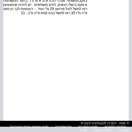
בעקבוימשותף, אם כי לע פ"א מ"א ומ"ג ) . בחצר המשותפת ני
א פעם בישלו הנשים, לתים משותפים . יש להניח שימצומצם למ
ראו למשל לעיל פירושנ 29 מ"י ועוד . - דוגמא
פ"ה מ"ז 30 ראו למשל בבא קמא פ"ה מ"ב . 31
© מטח - המרכז לטכנולוגיה חינוכית
אינדקס הספרים
תקנון הספרייה
על הספרייה
תנאי שימוש באתר והגנה על
פרטיות
הסדרי נגישות
עזרה