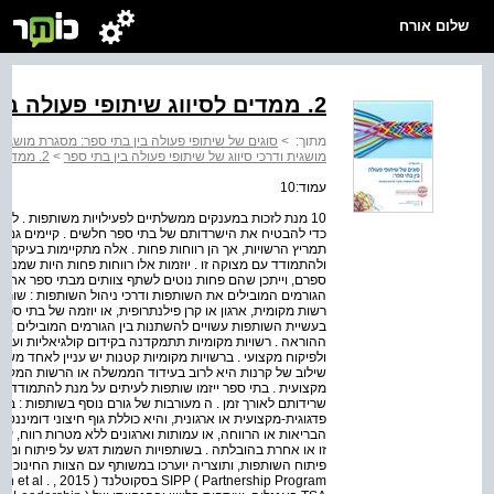
שלום אורח
2. ממדים לסיווג שיתופי פעולה בין בתי ספר
מתוך:
>
סוגים של שיתופי פעולה בין בתי ספר: מסגרת מושגית
מושגית ודרכי סיווג של שיתופי פעולה בין בתי ספר
>
2. ממדים לסיווג שיתופי פעולה בין בתי ספר
עמוד:10
10 מנת לזכות במענקים ממשלתיים לפעילויות משותפות . 
כדי להבטיח את הישרדותם של בתי ספר חלשים . קיימים גם ש
תמריץ הרשויות, אך הן רווחות פחות . אלה מתקיימות בעיקר ע
ולהתמודד עם מצוקה זו . יוזמות אלו רווחות פחות היות שמנהלי
ספרם, וייתכן שהם פחות נוטים לשתף צוותים מבתי ספר אחרים 
הגורמים המובילים את השותפות ודרכי ניהול השותפות : שותפו
בעשיית השותפות עשויים להשתנות בין הגורמים המובילים ; 
ההוראה . רשויות מקומיות תתמקדנה בקידום קולגיאליות וערב
ולפיקוח מקצועי . ברשויות מקומיות קטנות יש עניין לאחד משאב
שילוב של קרנות היא לרוב בעידוד הממשלה או הרשות המקומית,
מקצועית . בתי ספר ייזמו שותפות לעיתים על מנת להתמודד ע
שרידותם לאורך זמן . ה מעורבות של גורם נוסף בשותפות : ב
פדגוגית-מקצועית או ארגונית, והיא כוללת גוף חיצוני דומיננט
הבריאות או הרווחה, או עמותות וארגונים ללא מטרות רווח, עש