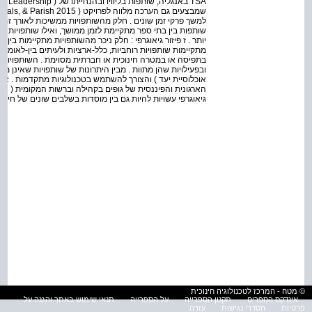
למשך פרקי זמן שונים . חלק מהשותפויות ממשיכות לאורך זמן,
שותפות בין בתי ספר מתקיימת לזמן ממושך, ואילו שותפויות לנ
יותר . ז פיזור גיאוגרפי : חלק ניכר מהשותפויות מתקיימות בין
מתקיימות שותפויות רוחביות, כלל-ארציות ולעיתים בין-לאומי
בתפיסה או במטרה חינוכית או חברתית מסוימת . השותפויות ה
ובפעילויות שהן מתוות . מבין היתרונות של שותפויות שאינן מק
אוכלוסיית יעד ) והצורך להשתמש בטכנולוגיות מתקדמות . אול
גיאוגרפי עשויות להיות גם בין מוסדות בשלבים שונים של חינוך ( ג
© מטח - המרכז לטכנולוגיה חינוכית
אינדקס הספרים
תקנון הספרייה
על הספרייה
תנאי שימוש באתר והגנה על
פרטיות
הסדרי נגישות
עזרה