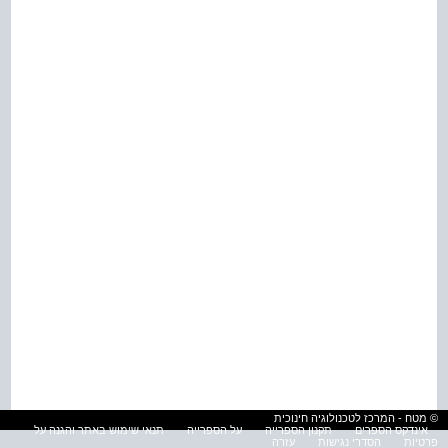
© מטח - המרכז לטכנולוגיה חינוכית
אינדקס הספרים
תקנון הספרייה
על הספרייה
תנאי שימוש באתר והגנה על
פרטיות
הסדרי נגישות
עזרה