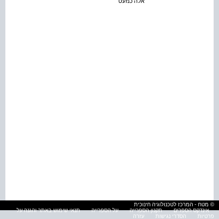
אלה כמעט
© מטח - המרכז לטכנולוגיה חינוכית
אינדקס הספרים
תקנון הספרייה
על הספרייה
תנאי שימוש באתר והגנה על
פרטיות
הסדרי נגישות
עזרה