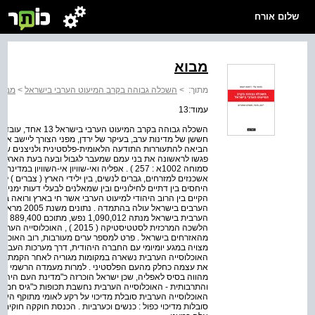
שלום אורח
מבוא
מתוך:
>
השכלה גבוהה בקרב המיעוט הערבי בישראל
>
מבוא
עמוד:13
השכלה גבוהה בקרב המ
הביאה להתעוררות התודעה הלאומית-פלסטינית ולניצנים של 
פגשו לראשונה את בני עמם שמעבר לגבול ובעה בעת הארגון 
סמוחה 1002א : 257 ) . אפליה ואי-שוויון אי-השווי
אשכנזים למזרחים, גברים לנשים, בין ילידי הארץ ( צברים ) ל
היחסים בין דתיים לחילוניים ובין שמאלנים לבעלי דעות ימניות
הקיים בין הרוב היהודי למיעוט הערבי אשר חי בארץ ורואה ב
הערבים בישרא
מהאזרחים בישראל . פרט למספר ערים מעורבות, רוב האוכלוסי
האוכלוסייה הערבית נשארה במקומות מגוריה לאחר הקמת מדי
את עצמה כחלק מהעם הפלסטיני . למרות מעמדה הרשמי כקבוצ
מהווה בסיס לאפליה, שכן ישראל הוכרזה כ"מדינת העם היהודי
והתרבותית - האוכלוסייה הערבית נחשבת תכופות כ"גיס חמישי"
האוכלוסייה הערבית סובלת מדיכוי על רקע לאומי מתוקף היות
סובלות מדיכוי כפול : כנשים וכערביות . הכנסת חוקקה חוקים 