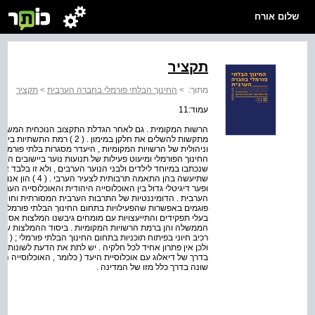
שלום אורח
תקציר
מתוך:
>
החינוך הבלתי פורמלי בחברה הערבית
>
תקציר
עמוד:11
הרשות המקומית . גם לאחר הגדלת התקצוב הנוכחית המשאבים
מתקשות להשלים את חלקן במימון .
וניהולית של הרשויות המקומיות , היעדר מסגרות בלתי פורמל
שנכתבו במיוחד לילדים ולבני הנוער הערבים , ולא זו בלבד א
שתיעשה בהן התאמה ת
הערבית . הדומיננטיות של התרבות הערבית המסורתית וחוסר 
פוגמים באפשרות שהפעילויות בתחום החינוך הבלתי פורמלי י
בעלי תפקידים והתייעצויות עם מומחים גיבשנו המלצות אסטרט
רכ
בדרך של דיאלוג עם אוכלוסיית היעד ( כלומר , האוכלוסייה ה
שונה בדרך כלל מזו של המדינה .