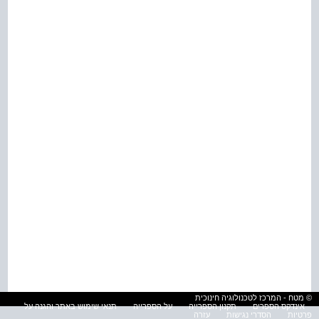
© מטח - המרכז לטכנולוגיה חינוכית
אינדקס הספרים
תקנון הספרייה
על הספרייה
תנאי שימוש באתר והגנה על
פרטיות
הסדרי נגישות
עזרה