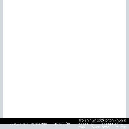
© מטח - המרכז לטכנולוגיה חינוכית
אינדקס הספרים
תקנון הספרייה
על הספרייה
תנאי שימוש באתר והגנה על
פרטיות
הסדרי נגישות
עזרה