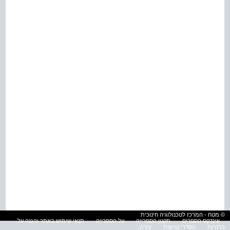
© מטח - המרכז לטכנולוגיה חינוכית
אינדקס הספרים
תקנון הספרייה
על הספרייה
תנאי שימוש באתר והגנה על
פרטיות
הסדרי נגישות
עזרה