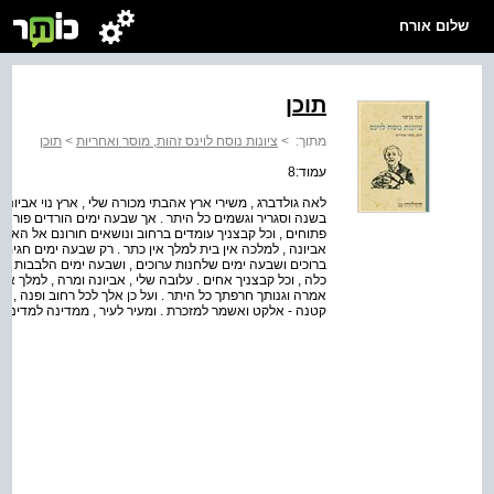
שלום אורח
תוכן
מתוך:
>
ציונות נוסח לוינס זהות, מוסר ואחריות
>
תוכן
עמוד:8
לאה גולדברג , משירי ארץ אהבתי מכורה שלי , ארץ נוי אביונה 
בשנה וסגריר וגשמים כל היתר . אך שבעה ימים הורדים פורחים
פתוחים , וכל קבצניך עומדים ברחוב ונושאים חורונם אל האור ה
אביונה , למלכה אין בית למלך אין כתר . רק שבעה ימים חגים
ברוכים ושבעה ימים שלחנות ערוכים , ושבעה ימים הלבבות פתוח
כלה , וכל קבצניך אחים . עלובה שלי , אביונה ומרה , למלך א
אמרה וגנותך חרפתך כל היתר . ועל כן אלך לכל רחוב ופנה , ל
קטנה - אלקט ואשמר למזכרת . ומעיר לעיר , ממדינה למדינה א