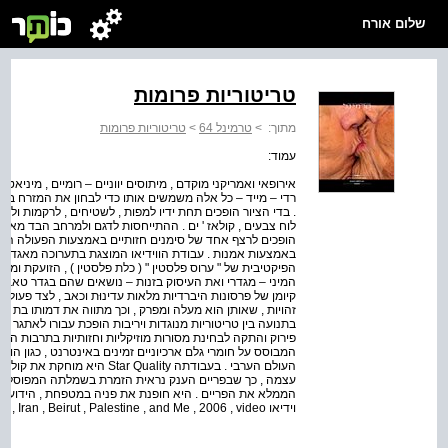
שלום אורח
טריטוריות פרומות
מתוך:
>
טרמינל 64
>
טריטוריות פרומות
עמוד:
אירופאי ואמריקני מוקדם , מיתוסים יווניים – רומיים , מיניאטו
רדי – מייד – כל אלה משמשים אותו כדי לבחון את המזרח בכלי
. בדי הציור הופכים תחת ידיו למפות , לשטיחים , לרקמות ולא
לוח צבעים , קולאז ' ים . ההתייחסות לדגם ולמרחב הבד מאפש
הופכים לרצף אחד של סימנים חזותיים באמצעות הפעולה האמ
באמצעות אמנות . עבודת הווידיאו המוצגת בתערוכה מאגדת 
הפיקטיבית של " ערוס פלסטין " ( כלת פלסטין ) , הזועקת ומב
המיני – מגדרי ואת העיסוק בזנות – נושאים שהם בגדר טאב
קיומן של פרסונות היברדיות מלאות עדינוּת וכאב , לצד פעולו
זהויות , שאותן הוא מעלה ומפרק , וכך מתווה את דמותו בת הכ
בתנועה בין טריטוריות מנוגדות ויריבות הופכת עבורו לאתגר 
פירוק והתקה לבחינת מסורות מוזיקליות וחזותיות בתרבות הער
המבוסס על חומרי גלם ארכיוניים זמינים באינטרנט , כגון הופ
העולם הערבי . בעבודתה  Quality
עצמה , כך שבפריים הענק נראית הזמרת בשמלתה המפוסלת , כ
וידיאו Raafat Hattab , Iran , Beirut , Palestine , and Me , 2006 , video