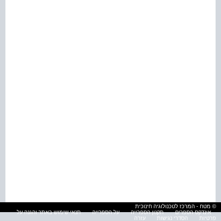
© מטח - המרכז לטכנולוגיה חינוכית
אינדקס הספרים
תקנון הספרייה
על הספרייה
תנאי שימוש באתר והגנה על
פרטיות
הסדרי נגישות
עזרה