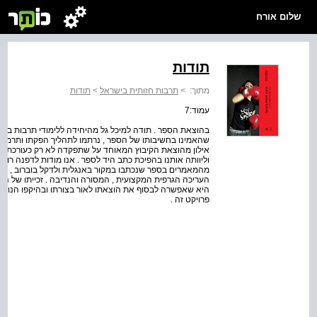
שלום אורח
תודות
מתוך:
>
תרבות חזותית בישראל
>
תודות
עמוד:7
בהוצאת הספר . תודה למיכל גל מהיחידה ללימודי תרבות בשנק
שהאמינו בחשיבותו של הספר , נרתמו לתהליך הפקתו ותרמו מנ
אילון מהוצאת הקיבוץ המאוחד על שתפקדה לא רק כעורכת הל
וליוותה אותנו בהפיכת כתב היד לספר . אנו מודות לדפנה רו
מהמאמרים בספר שנכתבו במקור באנגלית ולדקל בוברוב , ר
העריכה הגרפית המקצועית , המסורה והנדיבה . זכייתו של ה
היא שאפשרה לבסוף את הוצאתו לאור בצורתו ובהיקפו הנוכחי
פרויקט זה .