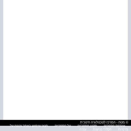
© מטח - המרכז לטכנולוגיה חינוכית
אינדקס הספרים
תקנון הספרייה
על הספרייה
תנאי שימוש באתר והגנה על
פרטיות
הסדרי נגישות
עזרה