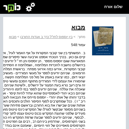
שלום אורח
מבוא
מתוך:
>
בין יוספוס לחז"ל כרך ב אגדות החורבן
>
מבוא
עמוד:548
ב . המשותף בין שני קובצי המקורות על אף האמור לעיל , אין ס
קיים גם כאן . בכרך הנוכחי אספנו ארבעה עשר סיפורים שמספר
המאורעות שגם יוספוס מספר . הן יוספוס והן חז " ל יודעי
בירושלים נחשבה להכרזת המלחמה , ושמלחמה זו הסתיימה 
קובצי המקורות , אירעו כמה אירועי מפתח : בראשית המלחמה
הרומאים . שניהם יודעים לספר על מעשי המורדים - מעשים פולי
יוצאי דופן , כמו יציאה באומץ אל מול פני המלחמה הקשה , אך
שהסגירו את עצמם לידי המורדים מתוקף הסכם ומעשי טיפשות
זה גרם רעב נורא בעת המצור על ירושלים , ולשיטת שניהם , הב
שאכלה את עוללה . שניהם יודעים לספר במי לחמו היהודים - 
שניהם ניבא יהודי לאספסיינוס שהוא עתיד להיות קיסר - אם 
בדבר זהותו של אותו יהודי - יוספוס מייחס את הנבואה לעצמו , ו
ריב " ז ) . ככל שמתקרבים לסוף הסיפור הולכים ותוכפים האיר
אותות שונים שבישרו את בוא החורבן ובראשם פתיחת שערי ה
בשניהם מסופר שבקשר לגורלו של המקדש כינס טיטוס מועצת
מעידים שלפני שהוצת המקדש נכנס טיטוס עצמו לתוך קודש ה
. לבסוף , שניהם יודעים לספר שבעת שרפת המקדש היו כוהני
בשני הקורפוסים , שהדמיון ביניהם רב , רבים גם הפרטים המש
הקורפוסים מאפיינים של הווי היומיום , שאמנם אינם בגדר ' ס