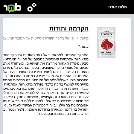
שלום אורח
הקדמה ותודות
מתוך:
>
יופי של צריכה חקירה אסתטית של המוצר המעוצב
>
עמוד:7
המחקר האסתטי למפגש ודיאלוג עם תאוריות של חקר התרבות 
מתאוריות אסתטיות שעוסקות בטבעם של החוויה האסתטית וה
טבע . פעולת האחזור מחלצת את המושגים , משחזרת אותם ומ
טבעם של מוצרי צריכה מעוצבים . בספר נבחנים כלים מרכזיים 
תואם , רחק ועוד – ביחס למוצר הצריכה המעוצב . כלים אלו
האסתטית והשיפוט של מוצרי צריכה במסגרת התרבות . היבט נ
התרבות מצוי בשכלול כליה של האסתטיקה הקלסית המתפתחת 
מתייחסת למוצרי צריכה בלבד ונפרדת מתאוריות אסתטיות העוס
עובד והתפתח מתוך עבודת הדוקטור שנכתבה באוניברסיטת בר
לאנשים היקרים שהנחו אותי ועזרו לי להביא את הכתיבה לידי ג
על הנחייתם המסורה והמקצועית , שנעשתה מתוך בקיאות ובי
למוסדות אוניברסיטת בר אילן : לתכנית ללימודי פרשנות ותר
אוניברסיטת בר אילן , ובייחוד למרגלית אבישר ולענת גל . אחרו
וישראל ברודרמן , למאירה ברודרמן אשכנזי , ולניר ועומר , בנ
וסייעו בחום רב , בהבנה ובסבלנות .