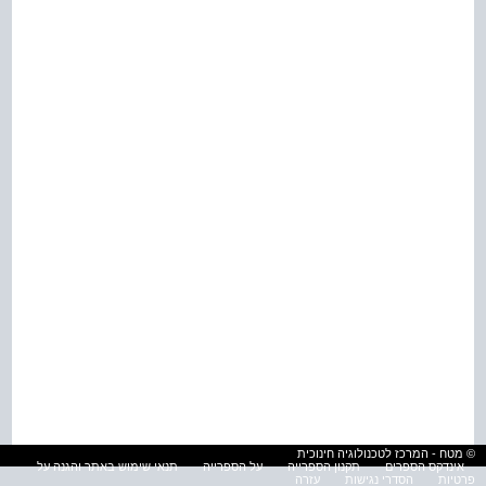
© מטח - המרכז לטכנולוגיה חינוכית
אינדקס הספרים
תקנון הספרייה
על הספרייה
תנאי שימוש באתר והגנה על
פרטיות
הסדרי נגישות
עזרה