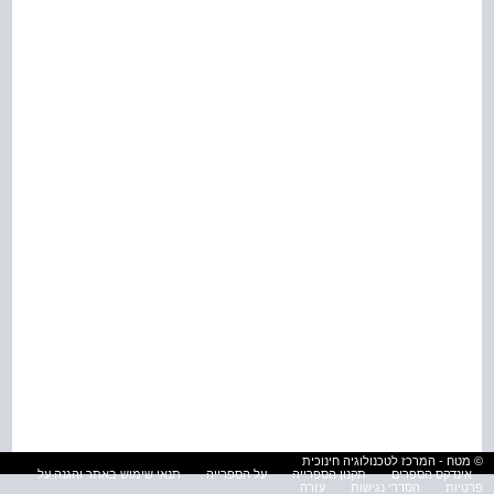
© מטח - המרכז לטכנולוגיה חינוכית
אינדקס הספרים
תקנון הספרייה
על הספרייה
תנאי שימוש באתר והגנה על
פרטיות
הסדרי נגישות
עזרה