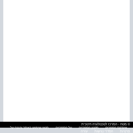
© מטח - המרכז לטכנולוגיה חינוכית
אינדקס הספרים
תקנון הספרייה
על הספרייה
תנאי שימוש באתר והגנה על
פרטיות
הסדרי נגישות
עזרה