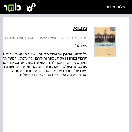
שלום אורח
מבוא
מתוך:
>
יצירת דקר האימפריאלית היסטוריה וארכיטקטורה
>
עמוד:14
על תכנונן ועיצובן של ערים חדשות ) או ערים ישנות שחודשו ( 
תרבות וצורה ויזואלית . ספר זה ידרבן , להערכתי , המשך מחקר
חוקרים אחרים . ואשר לדקר , כפי שהרגשתי אני בביקוריי שם ,
מורכבותה בשלבי התפתחותה השונים , הייתה דקר ועודנה אחת
מערבית " ביותר באפריקה שמדרום לסהרה . ויקטור עזריה פרופ
ואנתרופולוגיה האוניברסיטה העברית בירושלים