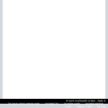
© מטח - המרכז לטכנולוגיה חינוכית
אינדקס הספרים
תקנון הספרייה
על הספרייה
תנאי שימוש באתר והגנה על
פרטיות
הסדרי נגישות
עזרה