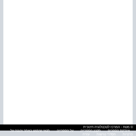
© מטח - המרכז לטכנולוגיה חינוכית
אינדקס הספרים
תקנון הספרייה
על הספרייה
תנאי שימוש באתר והגנה על
פרטיות
הסדרי נגישות
עזרה