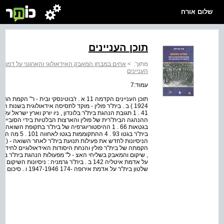
שלום אורח
תוכן העניינים
מתוך:
>
אחים במבחן המאבק האידאולוגי והארגוני על דמותה של ת‭‬
העניינים
עמוד:7
שלטון בית"ר על אדמת אירופה -174 1947-1946 ו . סיכום 183 הערות 188 מפתח 223