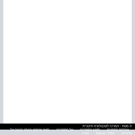
© מטח - המרכז לטכנולוגיה חינוכית
אינדקס הספרים
תקנון הספרייה
על הספרייה
תנאי שימוש באתר והגנה על
פרטיות
הסדרי נגישות
עזרה