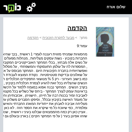
שלום אורח
הקדמה
מתוך:
>
מבעד לתקרת הזכוכית
>
הקדמה
עמוד:9
מהסוגיות שמניתי מזווית רעננה 
החברות בקיבוץ - נשות עסקים מצליחות , מנהלות מפעלים או מז
על נשים אלה מבחוץ , בכלי המחקר האובייקטיביים המקובלים
, המספרות לה על עולמן התעסוקתי והמשפחתי , על מסלול ה
ואפשרויותיה בחברה הקיבוצית היום . המחקר מבוסס על איסוף 
על שאלונים ובדיקות סטטיסטיות . נקודת המוצא לעבודת המחק
כמו בישוב העירוני - רק 5 % מנושאי התפקידים
הנשים שהצליחו בכל זאת להגיע לצמרת הכלכלית בקיבוץ , ולבח
בראיונות עומק לצורך המחקר - ביחס של כשליש בכל מקצוע גזב
לאביבה זמיר בכנות רבה על חייהן , הישגיהן , אכזבותיהן והל
על מעמד האישה בקיבוץ ובכלל , וסיפקו הסברים משלהן על מי
מצליחה אביבה לאבחן את ייחודיות המארג החברתי והאישי שבו 
ומלמדת , כפי שיווכח כל מי שיקרא את הספר הזה . לא כאן 
. אציין כאן רק כמה מהממצאים שבלטו בעיני ו ראשית , שנשים
שזהו אפיונן בעיר ( על פי המחקר הקיים ) בארץ ובעולם גם יח