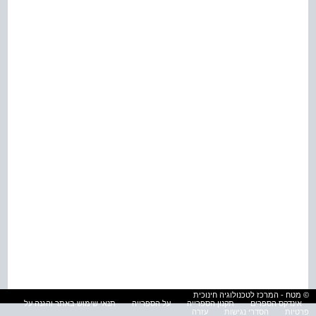
© מטח - המרכז לטכנולוגיה חינוכית
אינדקס הספרים
תקנון הספרייה
על הספרייה
תנאי שימוש באתר והגנה על
פרטיות
הסדרי נגישות
עזרה