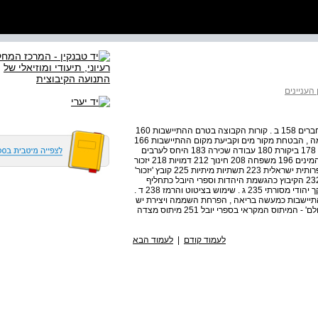
 העניינים
התיישבות 156 בטרם התיישבות 157 א . עברם האישי של החברים 158 ב . קורות הקבוצה בטרם ההתיישבות 160
המקום - רקע גיאוגרפי היסטורי וארכיאולוגי 162 רכישת האדמה , הבטחת מקור מים וקביעת מקום ההתיישבות 166
משק וכלכלה 170 תרבות הקיבוץ 171 חברה ( בין רצוי למצוי ) 178 ביקורת 180 עבודה שכירה 183 היחס לערבים
186 הפילוג בקיבוץ המאוחד 191 חברות בקיבוץ - השוויון בין המינים 196 משפחה 208 חינוך 212 דמויות 218 יזכור
220 פרק שישי : סיפורים ומיתוס 223 ספרי יובל וגיאוגרפיה ספרותית ישראלית 223 תשתיות מיתיות 225 קובץ 'יזכור'
1911 והשפעתו 229 הזדקקות למיתוס 231 מיתוסים ציוניים 232 הקיבוץ כהגשמת היהדות וספרי היובל כתחליף
לתורה 233 א . תחושת הייעוד והייחוד 234 ב . השימוש ב"קנקך יהודי מסורתי 235 ג . שימוש בציטוט והרמז 238 ד .
 כתחליף לקריאה בתורה 240 ראשית ההתיישבות כמעשה בריאה , הפרחת השממה ויצירת יש
מאין 242 ... המיתוס המקראי . בראשית 244 ' וארשתיך לי לעולם' - המיתוס המקראי בספרי יובל 251 מיתוס מצדה
לעמוד קודם
|
לעמוד הבא