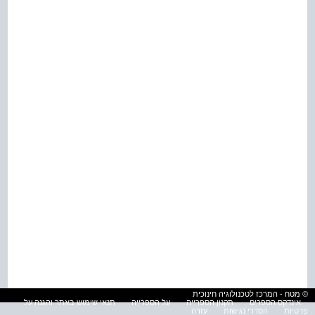
© מטח - המרכז לטכנולוגיה חינוכית
אינדקס הספרים
תקנון הספרייה
על הספרייה
תנאי שימוש באתר והגנה על
פרטיות
הסדרי נגישות
עזרה