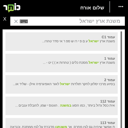
משנת ארץ ישראל : מסכת כלים (טהרות א) - כרך ג (פרקים יד-יט) ... 0
שלום אורח
עמוד C1
משנת ארץ
ישראל
ע ם פ י רו ש ספ ר אי סדר טהרו...
עמוד 1
משנת ארץ
ישראל
מסכת כלים ( טהרות א ) ) יט - ...
עמוד 2
בסיוע מרכז יסלזון לחקר תולדות
ישראל
לאור האפיגרפיה אילן - שליד או...
עמוד 112
אית כסל גדול ביותר , כמו הסוג
במשנה
. הוונוס י שמו, להובלת ענבים ...
עמוד 113
ת אפשר שיהיה גם לגין מחרס, אך
משנתנו
מדברת על לגין ממתכת, וכנראה