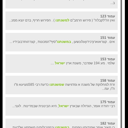
ב...
עמוד 123
ואין זה"לקבלה" ( פירוש הרמב"ם
למשנתנו
) . הפירוש חריף, ברם יוצא ממנ...
עמוד 151
אים . קצראוארוךכידוןעלונשען ,
במשנתנו
"סיף"המכונות , קצרהוחרבובידיו ...
עמוד 153
שלמי . מע 194 שפרבר, משנת ארץ
ישראל
....
עמוד 158
זרת למחלוקת של משנה א ומדגישה
שמשנתנו
כדעת רבי 585מציעא פ"ו
ה"ו, עמ...
עמוד 175
רבי יהודה אומר, הגדולה שבארץ
ישראל
, היא הבינונית שבמדינות . לעני...
עמוד 182
בי מאיר אומר שמידותיו טפחים .
במשנתנו
ובמקבילותיה משתמע שלדעת