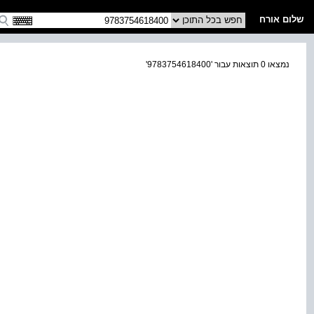
שלום אורח
נמצאו 0 תוצאות עבור '9783754618400'