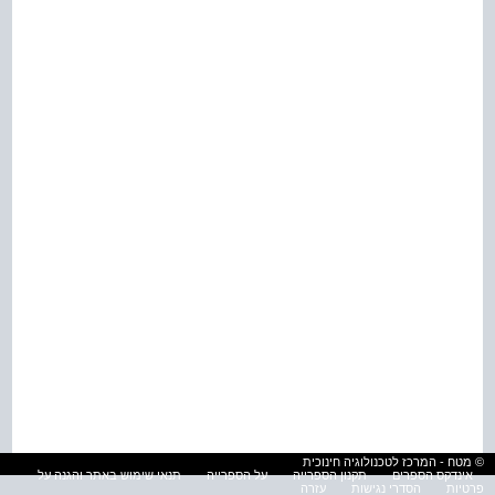
© מטח - המרכז לטכנולוגיה חינוכית
אינדקס הספרים
תקנון הספרייה
על הספרייה
תנאי שימוש באתר והגנה על
פרטיות
הסדרי נגישות
עזרה