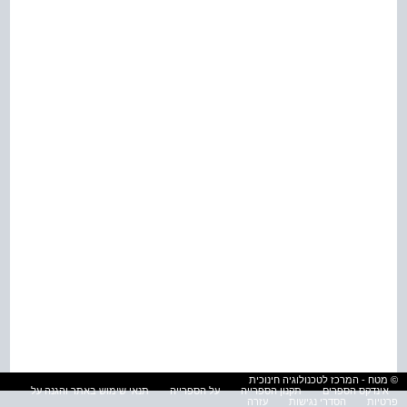
© מטח - המרכז לטכנולוגיה חינוכית
אינדקס הספרים
תקנון הספרייה
על הספרייה
תנאי שימוש באתר והגנה על
פרטיות
הסדרי נגישות
עזרה