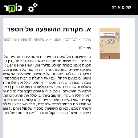
שלום אורח
א. מקורות ההשפעה של הספר
מתוך:
>
דבר דבור ואופניו
>
א. מקורות ההשפעה של הספר
עמוד:10
ב . חשיבותה של שיטת היי וייחודה שיטת לימוד ההגייה של ה
בעריכת שינויים ובהתקנת מהדורות חדשות של הספרון נבע מ
בעיקר הודות להתפתחותם של אמצעים משוכללים המאפשרים הת
משינויים בטעם הקהל . עם זאת התגלה כי רבות ממסקנותיו של 
טובות , נכונות ויעילות . הספרון היי הקטן כולל את תולדות 
שאלות ותשובות בנושא בעיות קוליות והצעות לפתרונן ( ראו בפר
התנועות והעיצורים . ( כמו כן הוא עוסק בקצב ובדינמיקה של ה
" אך החלק העיקרי והחשוב ביותר בו כולל את התרגילים המעש
קצביים ושווי הגיים ( טאוטופוניים . ( הדקלומים הנחמדים וה
ושיטותיו הם הבסיס לספר שלפניכם , אבל חשוב לציין כי לא ת
בייחוד בנושא " מרכיבי הקול הדובר . " את תובנותיו של ניוהם 