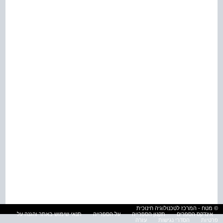
© מטח - המרכז לטכנולוגיה חינוכית
אינדקס הספרים
תקנון הספרייה
על הספרייה
תנאי שימוש באתר והגנה על
פרטיות
הסדרי נגישות
עזרה