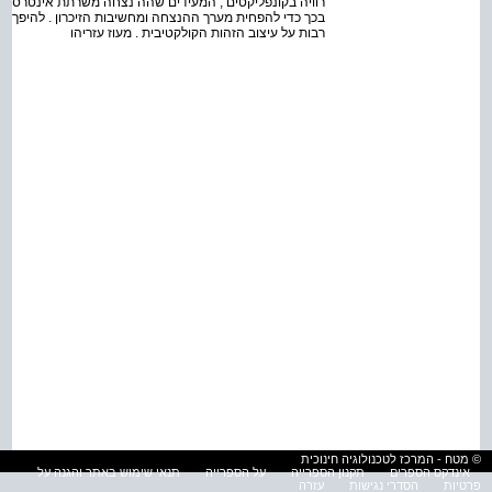
רוויה בקונפליקטים , המעידים שהה נצחה משרתת אינטרסים ו
בכך כדי להפחית מערך ההנצחה ומחשיבות הזיכרון . להיפך , 
רבות על עיצוב הזהות הקולקטיבית . מעוז עזריהו
© מטח - המרכז לטכנולוגיה חינוכית
אינדקס הספרים
תקנון הספרייה
על הספרייה
תנאי שימוש באתר והגנה על
פרטיות
הסדרי נגישות
עזרה