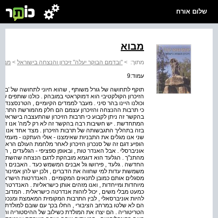
שלום אורח
מבוא
מתוך:
>
"ובדמם הבוקר יעלה" זיכרון והנצחה בישוראל
>
מבוא
עמוד:9
תוקף לתחושה של גורל משותף , שהוא חיוני לתחושה של 'ביחד' 
הזיכרון הקולקטיבי הוא דמוקראטי במובהק . כולנו שותפים שווי
וכולנו היינו בהר סיני . מעבר לממדים הקיומיים , הטרנסצנדנטל
כי תרבות ההנצחה והזיכרון עצמם הם חלק מהמורשת התרבותית
בהקשר זה ניתן לקבוע כי תרבות הזיכרון שהתעצבה בישראל ה
המתחדשת . יש חשיבות רבה בהקשר זה לא רק ל'מה' אנו זוכרים ,
בזה בתהליך התגבשותה של תרבות הזיכרון . מצד אחד אנו מוצ
שני אנו מגלים את התבניות שאימצנו - אולי העתקנו - מעמים
הופיע דגם זה של סנכרון הזיכרון לאחר מלחמת העולם הראשונ
אוניברסלי . אבל האנדר טות , ובאופן ספציפי - הגלעדים , הם
מהתנ"ך . הגלעד הוא דוגמא מובהקת לדגם הנצחה שהשתלב
החדשה . גלעד , פירושו גל אבנים המשמש כעד . האבנים הן 
משמשות עדות למי שחווה את הדברים , ולכן יש להן אמינות .
מסגלים אותם כמובן לתנאים המקומיים . האנדרטות הישראליות 
מיוחדות ומייחדות , ואנו מזהים אותן כישראליות . האנדרטה 
כמעט מבלי משים , יכול לזהות אנדרטה כישראלית . המדובר ב
להיות אוניברסאלי , לבין התרבות המקומית המאמצת ומנכסת א
הם לא שלטו במרחב הציבורי , החלו בכך עם שובם למולדתם .
הטריטוריה . הם יצרו את המולדת כשילוב של ההיסטוריה והגי