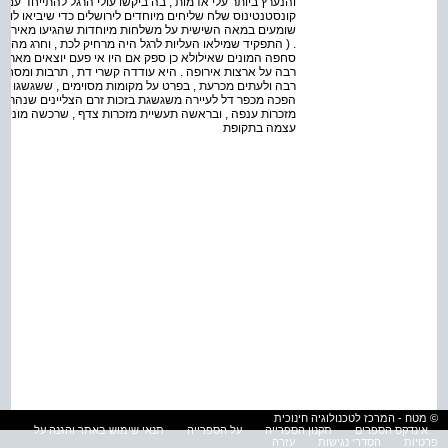
והנערץ ביותר עלי אדמות , בה ביקשו עולי הרגל להתייחד עם 
קונסטנטינוס שלח שליחים מיוחדים לירושלים כדי שיביאו לו רל
שומעים במאה השישית על משלחות מיוחדות שהגיעו מאירופה ל
. ( התפקיד שמילאו העליות לרגל היה מרחיק לכת , וחרג מהמ
סחפה המונים שאילולא כן ספק אם היו אי פעם יוצאים מארצו
רבה על ארצות אירופה . היא עודדה קשרי דת , תרבות ומסחר (
רבה ולעתים מכרעת , בפרט על מקומות מסוימים , ששגשגו בזכ
הפכה מכפר דל לעיירה משגשגת בזכות זרם הצליינים שנהר א
מזכרות ענפה , ובראשה תעשיית מזכרות צדף , שרכשה מוניטין ב
עצמה בתקופת
© מטח - המרכז לטכנולוגיה חינוכית
אינדקס הספרים
תקנון הספרייה
על הספרייה
תנאי שימוש באתר והגנה על
פרטיות
הסדרי נגישות
עזרה