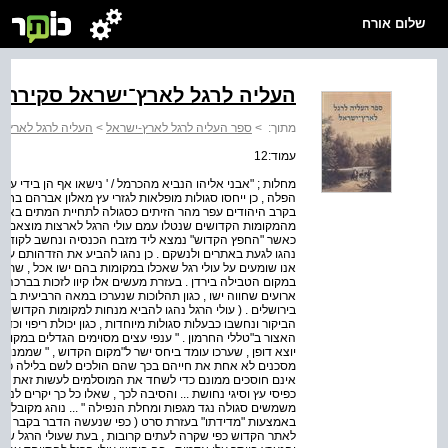
שלום אורח
העליה לרגל לארץ־ישראל סקירה 
מתוך:
>
ספר העליה לרגל לארץ-ישראל
>
העליה לרגל לארץ־י
עמוד:12
מחלות ; "אבני אליהו הנביא מהכרמל / ' נישאו אף הן בידי עול
הפלה , כן ייחסו סגולות מופלאות לגזרי עץ מאלון אברהם בחבר
בקרב היהודים עפר מהר הזיתים כסגולה לתחיית המתים באחרית ה
מהמקומות הקדושים שנטלו עמם עולי הרגל לארצות מוצאם . אל
כאשר "החפץ הקדוש" נמצא ליד מזבח הכנסיה ונחשב לקודש 
נהגו לגעת באתרים ולנשקם . כן נהגו להביע את הזדהותם עם
אנו שומעים על עולי רגל שאכלו במקומות בהם ישו אכל , שתו 
במקום הטבילה בירדן . בעזרת מעשים אלו קיוו לזכות בברכה 
ארועים שחווה ישו , כגון תהלוכות שנערכו במאה הרביעית במסל
בירושלים . ( עולי הרגל נהגו להביא מנחות למקומות הקדושים 
הביקור ונחשבו כבעלות סגולות מיוחדות , כגון יכולת ריפוי וכד 
האצור ב"טללי החרמון . " ענפי עצים מסוימים הגדלים במקומות 
יוצא דופן , שערכו עומד ביחס ישר ל"מקום הקדוש , " שממנו נ
מסכנים לא אחת את חייהם בכך שהם הולכים לשם בלילה כדי
אינם חוסכים ממונם כדי לשחד את המוסלמים לעשות זאת עבו
כפיסי עץ וסיגי נחושת ... והסיבה לכך , שאלו כל כך יקרים ל
משמשים סגולה נגד מגפות ומחלת הנפילה " ... נוהג מקובל 
באמצעות "מדידתו" בעזרת סרט ( כפי שנעשה הדבר בקבר רחל ע
לאתר הקדוש כפי שקרה לעתים קרובות , בעת שעולי הרגל שבר