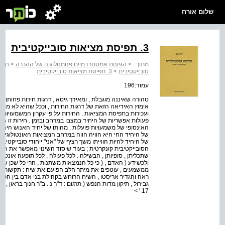
שלום אורח
3. תפיסת מציאות סובייקטיבית
מתוך:
>
הגיונות אמסטרדמיים פנומנולוגיה של ההכרה
>
חלק 
סובייקטיבית
>
3. תפיסת מציאות סובייקטיבית
עמוד:196
טהורה שאיננה מוגבלת , ומאידך גיסא , דרגות חירות פחותות
אימוץ האידיאה הזאת של דרגות החירות , וככל שהיא לא מוגבלת 
ועכירות בתפיסת המציאות . החירות על פי עקרון המשמעויות
פעולות אפשריות של היחיד במצבו במרחב ובזמן . חירות זו הי
האינסופי של משמעויות פועלות . מהותו של יחיד האנוש הינה ס
של היחיד החי היא הוויה הווה במרחב המציאות האונטולוגיה ,
של היחיד להיות הווייתו משך רציף של "אני" ייחודי סובייקטיבי
הסובייקטיבית קונקרטית ; בעוד שיסוד השינוי מאפשר את המש
שתכליתן , סופיותן , הבשילה . לכל פעולה , לכל תופעה אונטולוג
ולכשידע ( האדם , ( כי כל הנמצאות משתנות , הרי כל שכן שמצ
ממשמעים , עוטפים את מיתר הלב הפועם את שיח : תקשורת ש
17 ' >