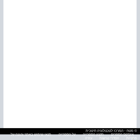
© מטח - המרכז לטכנולוגיה חינוכית
אינדקס הספרים
תקנון הספרייה
על הספרייה
תנאי שימוש באתר והגנה על
פרטיות
הסדרי נגישות
עזרה