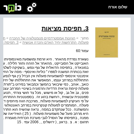
שלום אורח
3. תפיסת מציאות
מתוך:
>
הגיונות אמסטרדמיים פנומנולוגיה של ההכרה
>
חלק 
פועלות, התרחשות יחיד האדם והכרה אנושית
>
3. תפיסת מציאות
עמוד:60
נשארת נפרדת מהאחר . היא זורמת ומושפעת מאינסופיותו ש
האובייקט אל הסובייקט , מהאחר אל הזהה וחוזר חלילה . שניהם
במונאדה , בתפיסה הדואלית של גוף ונפש , בשקיקה לשלמות , 
זאת בכותרת המשנה לספרו " כוליות ואינסוף - מסה על החיצו
אימננטי אינסופי למשמעויות פועלות אין הבדל בין גוף לנפש , 
התחוללות במרחב עצמו , המאפשר את התחוללותו של יחיד האדם ,
כואב , אוהב , כפי שיבואר בהמשך וכמבואר בפירוט ב"תורת ה
פועלות קיימת ונראית הדדיות והרמוניה בשינויי המרחב עצמו ,
פנים , גב אל גב , קול או מישוש , מכל צד חושי צורתי , תנו
ספונטנית עכשווית , רוחשת ברגע זה . בספונטניות ההתרחשות
על פי העיקרון למשמעויות פועלות , מורכבת הווה מיחסים דינמ
פעולה , המותמרים לפעולות קונקרטיות במרחב האונטולוגי בא
והמשתנה . ככל שנתקדם במסה , נראה שהשיח הוא התרחשות
היא מרחב פועל של משמעויות
תרגום : א . צ . בראון , ( ירושלים , , 2006 עמי . 15