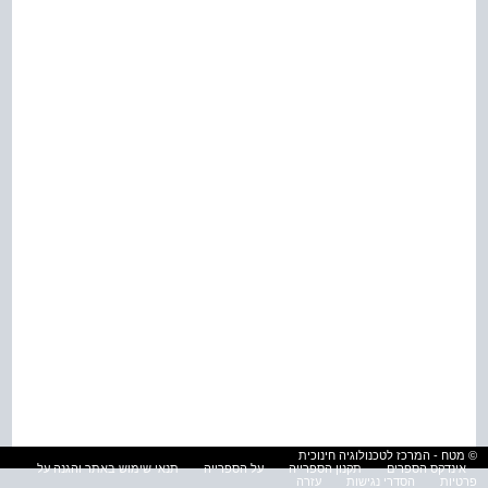
© מטח - המרכז לטכנולוגיה חינוכית
אינדקס הספרים
תקנון הספרייה
על הספרייה
תנאי שימוש באתר והגנה על
פרטיות
הסדרי נגישות
עזרה