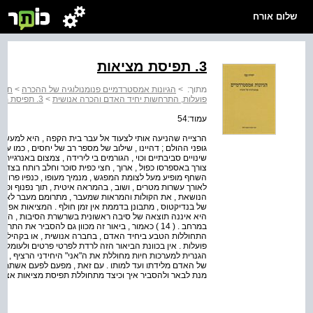
שלום אורח
3. תפיסת מציאות
מתוך:
>
הגיונות אמסטרדמיים פנומנולוגיה של ההכרה
>
חלק 
פועלות, התרחשות יחיד האדם והכרה אנושית
>
3. תפיסת מציאות
עמוד:54
הרצייה שהניעה אותי לצעוד אל עבר בית הקפה , היא למעש
גופני ההולם ; דהיינו , שילוב של מספר רב של יחסים , כמו עיי
שינויים סביבתיים וכוי , הגורמים בי לירידה , צמצום באנרגיי
צורך באספרסו כפול , ארוך , חצי כפית סוכר וחלב רותח בצד - 
השחף מופיע מעל לצומת המפגש , מנמיך מעופו , כנפיו פרושו
לאורך עשרות מטרים , ושוב , בהמראה איטית , תוך נפנוף ופרי
הנושאת , את הקולות והמראות שמעבר , מתרומם מעבר לאמסט
של בנדיקטוס , מתבונן בדממת אין זמן חולף . המציאות אפשר
היא איננה תוצאה של סיבה ראשונית בשרשרת הסיבות , היא
התחוללות הטבע ביחיד האדם , בחברה אנושית , או בקהילה ,
פועלות . אין בכוונת הביאור הזה לרדת לפרטי פרטים ולעומק
הגנרית למערכות חיות מחוללת את ה"אני" היחידני הרציף , ז
של האדם מלידתו ועד למותו . עם זאת , מפעם לפעם אשתמש 
מנת לבאר ולהסביר איך וכיצד מתחוללת תפיסת מציאות אצל ה