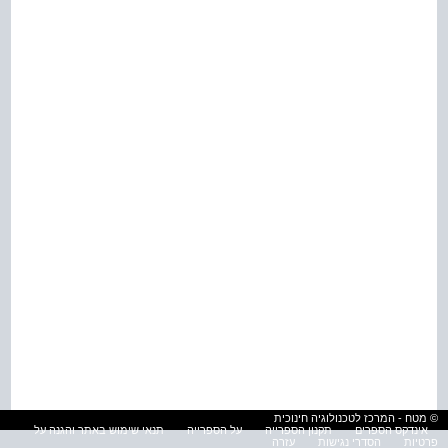
© מטח - המרכז לטכנולוגיה חינוכית
אינדקס הספרים
תקנון הספרייה
על הספרייה
תנאי שימוש באתר והגנה על
פרטיות
הסדרי נגישות
עזרה