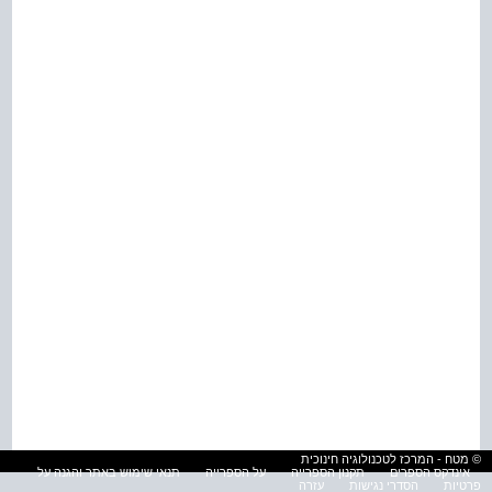
© מטח - המרכז לטכנולוגיה חינוכית
אינדקס הספרים
תקנון הספרייה
על הספרייה
תנאי שימוש באתר והגנה על
פרטיות
הסדרי נגישות
עזרה