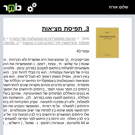
שלום אורח
3. תפיסת מציאות
מתוך:
>
הגיונות אמסטרדמיים פנומנולוגיה של ההכרה
>
חלק 
פועלות, התרחשות יחיד האדם והכרה אנושית
>
3. תפיסת מציאות
עמוד:43
סובייקטיבית , כך שהמציאות היא אפשרית ולא הכרחית . ה
שונות ( עד שלוש : חי , צומח , דומם , ( המאפשרות את ההחמ
משמעויות לפעולות בהתאם למצבם במרחב ובזמן . פלוטינוס אומר
נטייה של מציאות עצמותיה ; הוא נח מבלי להיות יציב ; הוא בל
באין רואים , ואפילו תאמץ ראותך לא תוכל לראותו , הוא מעמיד
המציאות האונטולוגית באספקלריית התיאוריה הכללית של פיז
מתמדת . מחקרים מדעיים מזהים מקורות שונים להתרחשות השי
ביחסים בין חומר ואנטי חומר , ביחסים הרוחשים את המשך של
או בגנים והאללים הפתוחים של האפיגנטיקה , שהינם בעלי תכ
הצלולה , בהתאם למצבו וזמנו במרחב . לכן , ההשתנות המת
לפעולות , ולא רק מסיבה לתוצאה . עקרון הסיבתיות לא בהכרח
היחיתים ) לפעולה . על פי ראייתי , המאפשר והמניע את הפ
יחס מושגי מסוג שהוא בין לפחות שני ישים אונטולוגיים , המכ
אלו היחסים המושגיים הרוחשים ביני לבין תנועות עיני אל עבר
ביני לבין הזולת . זהו היחס בין היתוש לפני המייצר לפעמים זמז
או 44 פלוטינוס , אנאדות ( תרגום : נ . שפעל , ( ירושלים , , 1978 עמי . 398