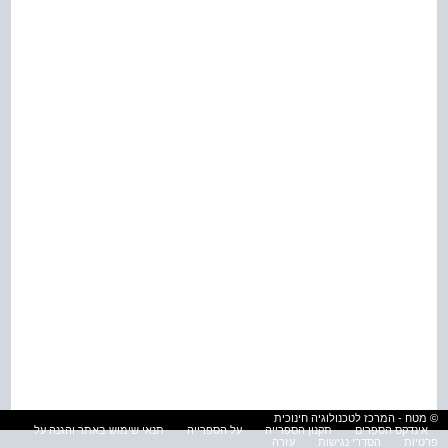
© מטח - המרכז לטכנולוגיה חינוכית
אינדקס הספרים
תקנון הספרייה
על הספרייה
תנאי שימוש באתר והגנה על
פרטיות
הסדרי נגישות
עזרה