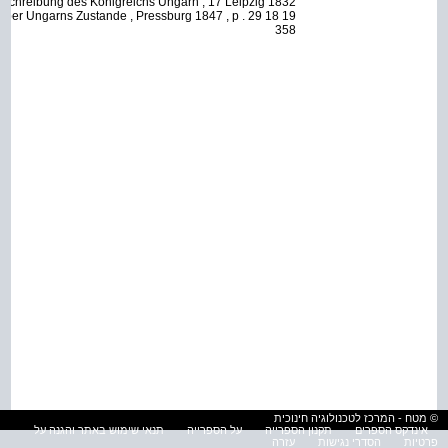
Beschreibung des Konigreichs Ungarn , 17 Leipzig 1832
358
© מטח - המרכז לטכנולוגיה חינוכית
אינדקס הספרים
תקנון הספרייה
על הספרייה
תנאי שימוש באתר והגנה על
פרטיות
הסדרי נגישות
עזרה