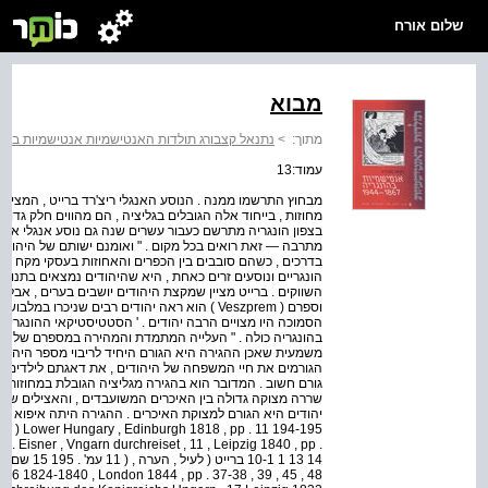
שלום אורח
מבוא
מתוך:
>
נתנאל קצבורג תולדות האנטישמיות אנטישמיות בהונגריה ‭867‬
עמוד:13
מבחוץ התרשמו ממנה . הנוסע האנגלי ריצ'רד ברייט , המציין
מחוזות , בייחוד אלה הגובלים בגליציה , הם מהווים חלק גדול
בצפון הונגריה מתרשם כעבור עשרים שנה גם נוסע אנגלי אחר , ג'
מתרבה — זאת רואים בכל מקום . " ואומנם ישותם של היהודים
בדרכים , כשהם סובבים בין הכפרים והאחוזות בעסקי מקח ו
הונגריים ונוסעים זרים כאחת , היא שהיהודים נמצאים בתנוע
השווקים . ברייט מציין שמקצת היהודים יושבים בערים , אבל ר
הסמוכה היו מצויים הרבה יהודים . ' הסטטיסטיקאי ההונגרי פ
בהונגריה כולה . " העלייה המתמדת והמהירה במספרם של הי
משמעית שאכן ההגירה היא הגורם היחיד לריבוי מספר היהודים
הגורמים את חיי המשפחה של היהודים , את דאגתם לילדים ,
גורם חשוב . המדובר הוא בהגירה מגליציה הגובלת במחוזות 
שררה מצוקה גדולה בין האיכרים המשועבדים , והאצילים שבא
G . Eisner , Vngarn durchreiset , 11 , Leipzig 1840 , pp .
16 1824-1840 , London 1844 , pp . 37-38 , 39 , 45 , 48