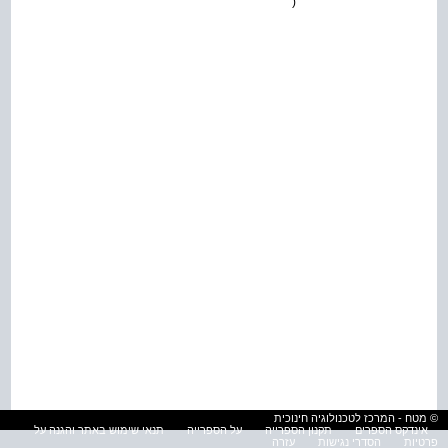
(
© מטח - המרכז לטכנולוגיה חינוכית
אינדקס הספרים
תקנון הספרייה
על הספרייה
תנאי שימוש באתר והגנה על
פרטיות
הסדרי נגישות
עזרה