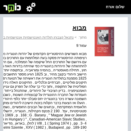
שלום אורח
מבוא
מתוך:
>
נתנאל קצבורג תולדות האנטישמיות אנטישמיות בהונגריה ‭867‬
עמוד:9
מבוא השורשים ההיסטוריים הקדומים של יהדות הונגריה נעוצי
רציפותה ההיסטורית פסקה בעת המלחמות עם התורכים בסו
עם גירושם של התורכים החל שיקומה של הממלכה , וגם הייש
להתהוותה של היהדות בהונגריה כפי שהיתה בדורות האח ת
חוץ , תחילה מאוסטריה , בוהמיה ומוראביה , ובתקופה יותר מ
1825 מסמנת בתולדות הונגריה את ראשיתה של תנועת רפו
תיקונים פוליטיים , חברתיים וכלכליים . התיקונים האלה נידונ
הפוליטית של התקופה , ותוך כדי כך עולה על הפרק גם עניין
העמדות של החברה ההונגרית על קבוצותיה השונות , כשבמרכז
השמונה עשרה ניכר בהונגריה יחס סובלני יותר כלפי היהוד
. הועלו אז הצעות ברבר הקלות בזכות הישיבה ליהודים ומתן זכ
n 1969 , p . 168 ; G . Barany , " 'Magyar Jew or Jewish
ion in Hungary ) " , Canadian-American Slavic Studies ,