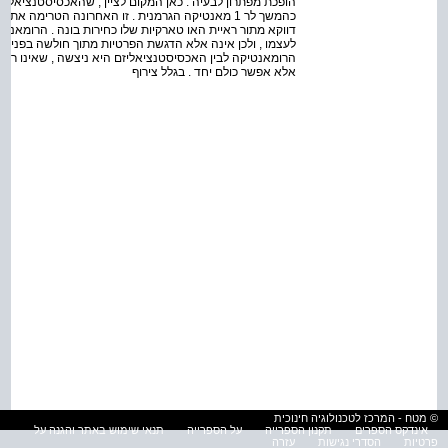
הופכת מפתרון לבעיה . כאן המקום לציין , שהאכסיסטנציאלי
כהמשך לר 1 מאנטיקה הגרמנית . זו האחרונה הטרימה
דווקא מתור ראיית האו טארקיות שלו כחירות בונה . הרומאנט
לעצמו , ולכן אינה אלא הדגשת הפרטיות מתוך חולשה בפני הכ
הרומאנטיקה לבין האכסיסטנציאליזם היא ניצשה , שאינו רוימא
אלא אפשר כולם יחד . בגלל צירוף
© מטח - המרכז לטכנולוגיה חינוכית
אינדקס הספרים
תקנון הספרייה
על הספרייה
תנאי שימוש באתר והגנה על
פרטיות
הסדרי נגישות
עזרה