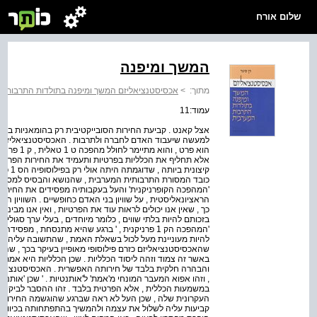
שלום אורח
המשך ומיפנה
מתוך:
>
אכסיסטנציאליזם המשך ומיפנה בתולדות התרבות 
עמוד:11
אצל קאנט . קביעת החירות הסובייקטיבית רק בהומאניות בכ
למעשה שיעבוד האדם לחברה ולתרבות . האכסיסטנציאליזם אי
הוא פרט , ו
אלא תחליף את הכלליות בפרטיות ותעמיד את החירות הפרטית ,
קיצוני
כובד המסורת התרבותית המערבית , שהנושא והבסיס למסורת 
'המהפכה הקופרניקנית' והעל בעקבותיה מפסידים את החירות
כך , שאין אנו יכולים לראות עוד את הפרטיות , ואין אנו מבינ
בזכותם להיות בלתי שווים , כלומר מיוחדים , בעלי ערך סגולי
'המהפכה הק 1 פרניקנית , ' ברגע שהיא מתנסחת , מ
להיות מעוניינת מעל לכול בשאלת האמת , שהתשובה עליה אפ
שהאכסיסטנציאליזם כזרם פילוסופי מאופיין בעיקר בכך , שהוא
באשר זה צמוד וזהה ליסוד הכלליות . שכן הכלליות היא אמ
והבהרה חלקית בלבד של חירותה האפשרית . האכסיסטנציאלי
, וזהו אפוא המעבר המונחי מ'אמת' ל'אותנטיות . ' שכן 'אותנ
במשמעות הכללית , אלא הפרטית בלבד . זהו ההסבר לביקורתו
העקרונית שלה , שכן העל לא ראה שברגע שהוגשמה החירות 
קביעות עליה לשלול את עצמה ולהמשיך בהתפתחותה בכיוון של