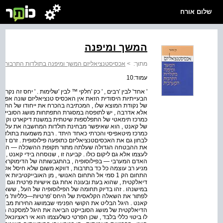
שלום אורח
המשך ומיפנה
מתוך:
>
אכסיסטנציאליזם המשך ומיפנה בתולדות התרבות 
עמוד:10
' אחד' לבין 'רבים , ' כק 'חלקי ™ לבין 'שלימות . ' יחס זה נק
הבעייתיות היסודית הזאת אין האכסיס טנציאליזם שונה אפוא מ
של נקודת המוצא שלו , המכתיבה בהכרח את ייחודו של התוכן כו
אלא אדרבה , יש לתופסה במסגרת התפתחות מושג הסובייקט 
כמרכז תימאטי של התפלספות שיטתית במשנת דיקארט וקיבל א
של קאנט , הוא שאיפשר מבחינת תולדות המחשבה את עלייתו
כמרכז מיטאפיסי והכרתי כאחד היתד . רבת משמעות בתולדות 
לבחון גם את האכסיםטנציאליזם כתופעה פילוסופית . זרם זה ק
את ההבטחה הגדולה שעלתה מתור תקופת ההשכלה — האדם ה
לעצמו אלא גם ליקום כולו . קביעה זו , שנוסחה בידי קאנט , 
האדם המערבי — בפילוסופיה , בהתגבשותה של הדימוקראטיה ,
מניע רב עוצמה כל כד בתרבות , דווקא משום שלא חיסל אלא 
התחום הק 1 סמי אל התחום האנושי , מן האובייקטיביו
דיאלקטית , שהוא בעת ובעונה אחת גם אישיות פרטית וגם חל
במישנהו . זהו בדיוק תחומה של הפילוסופיה של העל , ששאפ
לפתור את השאלה הקלאסית של היחס 'פרטיות—כלליות' מזווית
קאנט . היגל הבליט את הקושי הפנימי שבמושג החירות מבחינת
הדיאלקטית של מושג הסובייקט הביאה את היגל למסקנה הק
לו ביטוי כללי בלבד , שכן הפרטי כשלעצמו הוא אי ראציונאלי ו