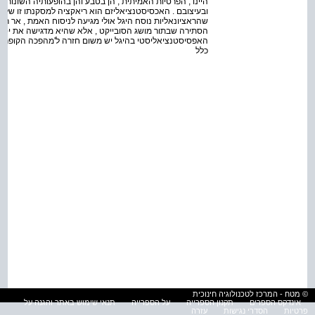
היינו , הפרטיות האמיתית , הן בטבע והן בהופעותיה השונו
ובעיצובם . האכסיסטנציאליזם הוא ריאקציה למסקנתו זו של היג
שהראציונאליות נוסח היגל אולי מגיעה לניסוח האמת , אר רק 
הסתירה שבתור מושג הסובייקט , אלא שהיא מדגישה את יסוד 
האפסיסטנציאליסטי בהיגל יש משום חזרה ל'מהפכה הקופרניק
כלל
© מטח - המרכז לטכנולוגיה חינוכית
אינדקס הספרים
תקנון הספרייה
על הספרייה
תנאי שימוש באתר והגנה על
פרטיות
הסדרי נגישות
עזרה