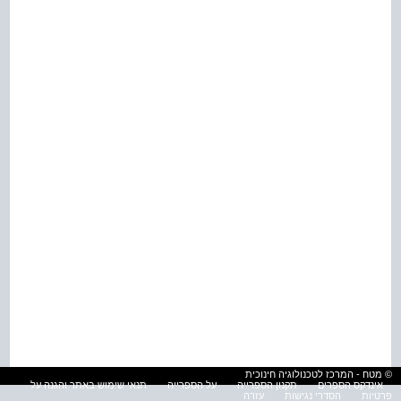
© מטח - המרכז לטכנולוגיה חינוכית
אינדקס הספרים
תקנון הספרייה
על הספרייה
תנאי שימוש באתר והגנה על
פרטיות
הסדרי נגישות
עזרה