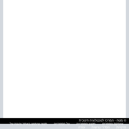
© מטח - המרכז לטכנולוגיה חינוכית
אינדקס הספרים
תקנון הספרייה
על הספרייה
תנאי שימוש באתר והגנה על
פרטיות
הסדרי נגישות
עזרה